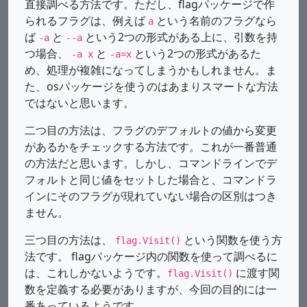
直接調べる方法です。ただし、flagパッケージで作
られるフラグは、例えば
という名前のフラグなら
a
ば
と
という2つの形式がある上に、引数を持
-a
--a
つ場合、
と
という2つの形式があるた
-a x
-a=x
め、処理が複雑になってしまうかもしれません。ま
た、osパッケージを使うのはあまりスマートな方法
ではないと思います。
二つ目の方法は、フラグのデフォルトの値から変更
があるかをチェックする方法です。これが一番普通
の方法だと思います。しかし、コマンドラインでデ
フォルトと同じ値をセットした場合と、コマンドラ
インにそのフラグが現れていない場合の区別はつき
ません。
三つ目の方法は、
という関数を使う方
flag.Visit()
法です。 flagパッケージ内の関数を使って調べるに
は、これしかないようです。
に渡す関
flag.Visit()
数を定義する必要がありますが、今回の目的には一
番あっているようです。