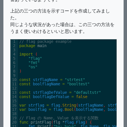
上記の三つの方法を示すコードを作成してみまし
た。
同じような状況があった場合は、この三つの方法を
うまく使いわけるといいと思います。
1
// flag package example
2
package
main
3
4
import
(
5
"flag"
6
"fmt"
7
"os"
8
)
9
10
const
strflagName
=
"strtest"
11
const
boolflagName
=
"booltest"
12
13
const
strflagDefValue
=
"defaultstr"
14
const
boolflagDefValue
=
false
15
16
var
strflag
=
flag
.
String
(
strflagName
,
strflagD
17
var
boolflag
=
flag
.
Bool
(
boolflagName
,
boolflag
18
19
// Flag の Name, Value を表示する関数
20
func
printFlag
(
flg *
flag
.
Flag
)
{
21
fmt
.
Printf
(
"%v: %v\n"
,
flg
.
Name
,
flg
.
Value
)