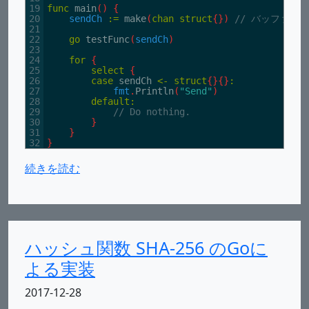
19
func
main
(
)
{
20
sendCh
:
=
make
(
chan
struct
{
}
)
// バッファな
21
22
go
testFunc
(
sendCh
)
23
24
for
{
25
select
{
26
case
sendCh
<
-
struct
{
}
{
}
:
27
fmt
.
Println
(
"Send"
)
28
default
:
29
// Do nothing.
30
}
31
}
32
}
続きを読む
ハッシュ関数 SHA-256 のGoに
よる実装
2017-12-28