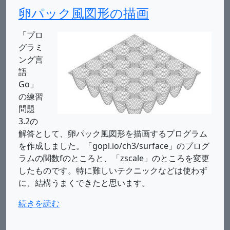
卵パック風図形の描画
「プロ
グラミ
ング言
語
Go」
の練習
問題
3.2の
解答として、卵パック風図形を描画するプログラム
を作成しました。「gopl.io/ch3/surface」のプログ
ラムの関数fのところと、「zscale」のところを変更
したものです。特に難しいテクニックなどは使わず
に、結構うまくできたと思います。
続きを読む