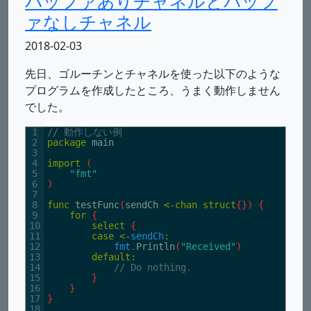
バッファありチャネルとバッフ
ァなしチャネル
2018-02-03
先日、ゴルーチンとチャネルを使った以下のような
プログラムを作成したところ、うまく動作しません
でした。
1
// 動作しない例
2
package
main
3
4
import
(
5
"fmt"
6
)
7
8
func
testFunc
(
sendCh
<
-
chan
struct
{
}
)
{
9
for
{
10
select
{
11
case
<
-
sendCh
:
12
fmt
.
Println
(
"Received"
)
13
default
:
14
// Do nothing.
15
}
16
}
17
}
18