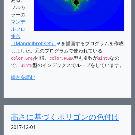
ある、
フルカ
ラーの
マンデ
ルブロ
集合
（Mandelbrot set）
を描画するプログラムを作成
しました。元のプログラムで使われている
同様、
型も引数が
なの
color.Gray
color.RGBA
uint8
で、
型のインデックスでループをしています。
uint8
続きを読む
高さに基づくポリゴンの色付け
2017-12-01