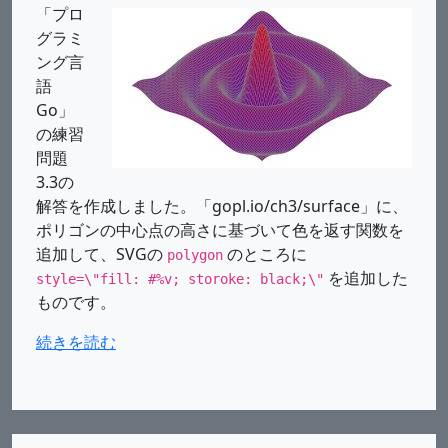
「プロ
グラミ
ング言
語
Go」
の練習
問題
3.3の
解答を作成しました。「gopl.io/ch3/surface」に、
ポリゴンの中心点の高さに基づいて色を返す関数を
追加して、SVGの
のところに
polygon
を追加した
style=\"fill: #%v; storoke: black;\"
ものです。
続きを読む