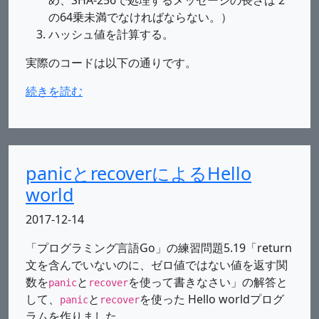
め、SHA-256で処理するメッセージの長さは 2
の64乗未満でなければならない。）
ハッシュ値を計算する。
実際のコードは以下の通りです。
続きを読む
panicとrecoverによるHello
world
2017-12-14
「プログラミング言語Go」の練習問題5.19「return
文を含んでいないのに、ゼロ値ではない値を返す関
数を
と
を使って書きなさい」の解答と
panic
recover
して、
と
を使った Hello worldプログ
panic
recover
ラムを作りました。